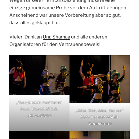
Wegen unserer Ferntanzbeziehung musste eine
einzige gemeinsame Probe vor dem Auftritt genügen.
Anscheinend war unsere Vorbereitung aber so gut,
dass alles geklappt hat.
Vielen Dank an
Una Shamaa
und alle anderen
Organisatoren für den Vertrauensbeweis!
„Everybody’s mad here!“
Foto: Thoralf Möhlis
„Alice flies, Alice dances“
(Koboldfoto)
Foto: Thoralf Möhlis
(Koboldfoto)