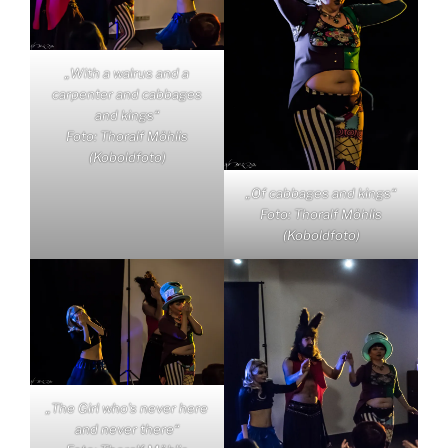
„With a walrus and a
carpenter and cabbages
and kings“
Foto: Thoralf Möhlis
(Koboldfoto)
„Of cabbages and kings“
Foto: Thoralf Möhlis
(Koboldfoto)
„The Girl who’s never here
and never there“