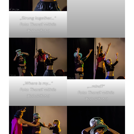
„Strung together…“
Foto: Thoralf Möhlis
(Koboldfoto)
„Where is my…“
„…mind?“
Foto: Thoralf Möhlis
Foto: Thoralf Möhlis
(Koboldfoto)
(Koboldfoto)