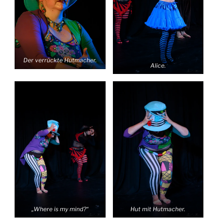
Der verrückte Hutmacher.
Alice.
„Where is my mind?“
Hut mit Hutmacher.