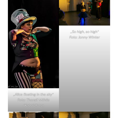
„So high, so high“
Foto: Jonny Winter
„Alice floating in the sky“
Foto: Thoralf Möhlis
(Koboldfoto)