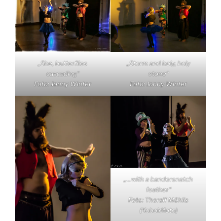
„She, butterflies
„Storm and holy, holy
cascading“
stone“
Foto: Jonny Winter
Foto: Jonny Winter
„…with a bandersnatch
feather“
Foto: Thoralf Möhlis
(Koboldfoto)