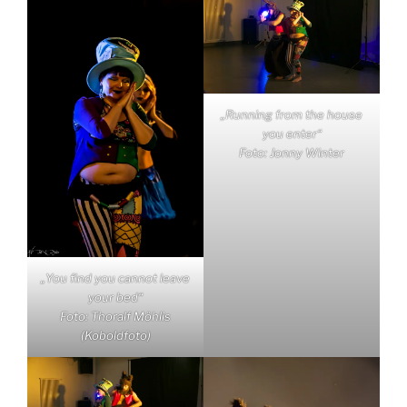
„Running from the house
you enter“
Foto: Jonny Winter
„You find you cannot leave
your bed“
Foto: Thoralf Möhlis
(Koboldfoto)