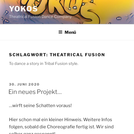
Zum
YOKOS
Inhalt
Theatrical Fusion Dance Company
springen
Menü
SCHLAGWORT:
THEATRICAL FUSION
To dance a story in Tribal Fusion style.
VERÖFFENTLICHT
30. JUNI 2020
AM
Ein neues Projekt…
…wirft seine Schatten voraus!
Hier schon mal ein kleiner Hinweis. Weitere Infos
folgen, sobald die Choreografie fertig ist. Wir sind
selber ganz gespannt!