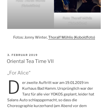
Foto: Thoralf Möhlis
(Koboldfoto)
Foto: Thoralf Möhlis
(Koboldfoto)
Fotos: Jonny Winter,
Thoralf Möhlis (Koboldfoto)
VERÖFFENTLICHT
3. FEBRUAR 2019
AM
Oriental Tea Time VII
„For Alice“
D
er zweite Auftritt war am 19.01.2019 im
Kurhaus Bad Hamm. Ursprünglich war der
Tanz für alle vier YOKOS geplant, leider hat
Salans Auto schlappgemacht, so dass die
Choreographie kurzerhand (am Abend vor dem