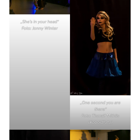
„She’s in your head“
Foto: Jonny Winter
„One second you are
there“
Foto: Thoralf Möhlis
(Koboldfoto)