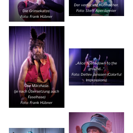
Der verrückte Hutmacher.
Foto: Steff Aperdannier
Die Grinsekatze.
Foto: Frank Hübner
„Alice floats down to the
ground…“
Foto: Detlev Janssen (Colorful
Impressions)
Der Märzhase
(je nach Übersetzung auch
Faselhase)
Foto: Frank Hübner