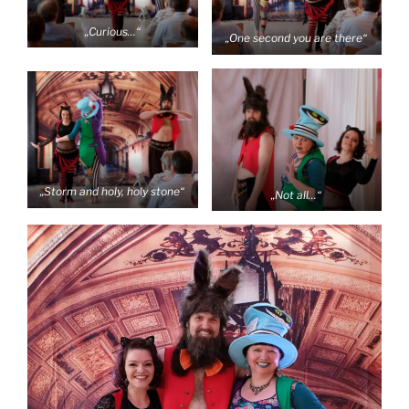
„Curious…“
„One second you are there“
„Storm and holy, holy stone“
„Not all…“