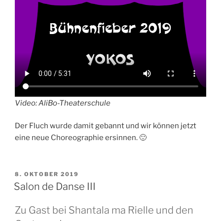
Video: AliBo-Theaterschule
Der Fluch wurde damit gebannt und wir können jetzt
eine neue Choreographie ersinnen. 🙂
VERÖFFENTLICHT
8. OKTOBER 2019
AM
Salon de Danse III
Zu Gast bei Shantala ma Rielle und den