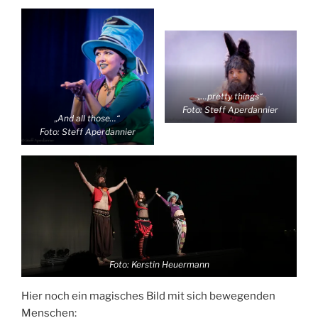
„…pretty things“
Foto: Steff Aperdannier
„And all those…“
Foto: Steff Aperdannier
Foto: Kerstin Heuermann
Hier noch ein magisches Bild mit sich bewegenden
Menschen: