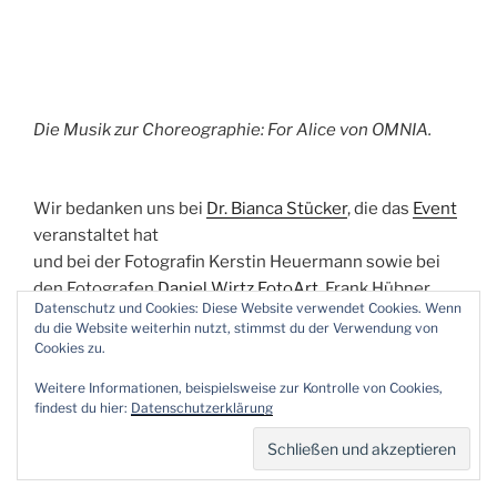
Die Musik zur Choreographie: For Alice von OMNIA.
Wir bedanken uns bei
Dr. Bianca Stücker
, die das
Event
veranstaltet hat
und bei der Fotografin Kerstin Heuermann sowie bei
den Fotografen
Daniel Wirtz FotoArt
, Frank Hübner
Datenschutz und Cookies: Diese Website verwendet Cookies. Wenn
(
BilderKnipser
), Detlev Janssen (
Colorful Impressions
)
du die Website weiterhin nutzt, stimmst du der Verwendung von
und
Steff Aperdannier
für die Erlaubnis, die Bilder zu
Cookies zu.
veröffentlichen.
Weitere Informationen, beispielsweise zur Kontrolle von Cookies,
findest du hier:
Datenschutzerklärung
SUCHE