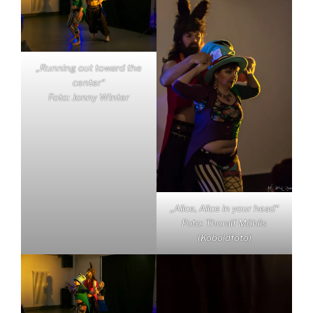
„Running out toward the
center“
Foto: Jonny Winter
„Alice, Alice in your head“
Foto: Thoralf Möhlis
(Koboldfoto)