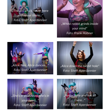
„The girl who’s never here
and never there…“
Foto: Steff Aperdannier
„White rabbit grinds inside
your mind“
Foto: Frank Hübner
„Alice flies, Alice dances…“
„Alice down the rabbit hole“
Foto: Steff Aperdannier
Foto: Steff Aperdannier
„Never here and not all
„She’s in your head, she’s in
there…“
your head…“
Foto: Steff Aperdannier
Foto: Steff Aperdannier