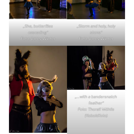
„She, butterflies
„Storm and holy, holy
cascading“
stone“
Foto: Jonny Winter
Foto: Jonny Winter
„…with a bandersnatch
feather“
Foto: Thoralf Möhlis
(Koboldfoto)