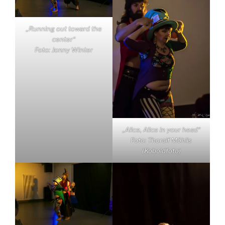
„Running out toward the
center“
Foto: Jonny Winter
„Alice, Alice in your head“
Foto: Thoralf Möhlis
(Koboldfoto)