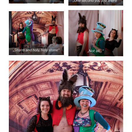
„One second you are there“
„Storm and holy, holy stone“
„Not all…“