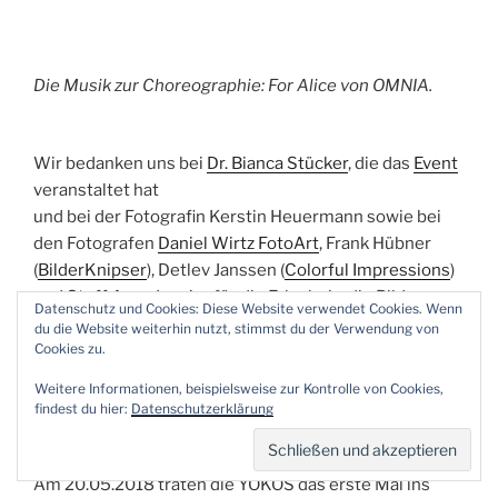
Die Musik zur Choreographie: For Alice von OMNIA.
Wir bedanken uns bei
Dr. Bianca Stücker
, die das
Event
veranstaltet hat
und bei der Fotografin Kerstin Heuermann sowie bei
den Fotografen
Daniel Wirtz FotoArt
, Frank Hübner
(
BilderKnipser
), Detlev Janssen (
Colorful Impressions
)
und
Steff Aperdannier
für die Erlaubnis, die Bilder zu
Datenschutz und Cookies: Diese Website verwendet Cookies. Wenn
veröffentlichen.
du die Website weiterhin nutzt, stimmst du der Verwendung von
Cookies zu.
Weitere Informationen, beispielsweise zur Kontrolle von Cookies,
VERÖFFENTLICHT
3. FEBRUAR 2019
findest du hier:
Datenschutzerklärung
AM
Der erste Auftritt
Am 20.05.2018 traten die YOKOS das erste Mal ins