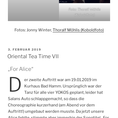
Foto: Thoralf Möhlis
(Koboldfoto)
Fotos: Jonny Winter,
Thoralf Möhlis (Koboldfoto)
VERÖFFENTLICHT
3. FEBRUAR 2019
AM
Oriental Tea Time VII
„For Alice“
D
er zweite Auftritt war am 19.01.2019 im
Kurhaus Bad Hamm. Ursprünglich war der
Tanz für alle vier YOKOS geplant, leider hat
Salans Auto schlappgemacht, so dass die
Choreographie kurzerhand (am Abend vor dem
Auftritt!) umgebaut werden musste. Da jetzt unsere
Alice fehlte, stimmte aber immerhin der Songtitel „For