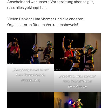
Anscheinend war unsere Vorbereitung aber so gut,
dass alles geklappt hat.
Vielen Dank an
Una Shamaa
und alle anderen
Organisatoren für den Vertrauensbeweis!
„Everybody’s mad here!“
Foto: Thoralf Möhlis
„Alice flies, Alice dances“
(Koboldfoto)
Foto: Thoralf Möhlis
(Koboldfoto)