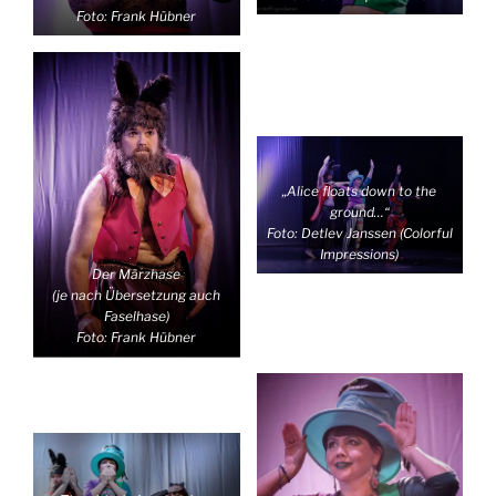
Foto: Frank Hübner
„Alice floats down to the
ground…“
Foto: Detlev Janssen (Colorful
Impressions)
Der Märzhase
(je nach Übersetzung auch
Faselhase)
Foto: Frank Hübner