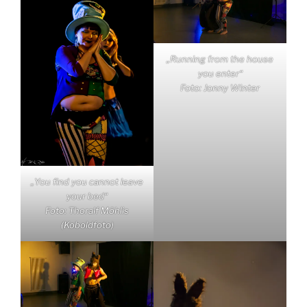
„Running from the house
you enter“
Foto: Jonny Winter
„You find you cannot leave
your bed“
Foto: Thoralf Möhlis
(Koboldfoto)