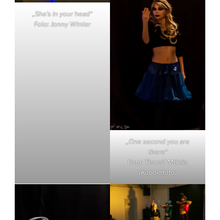
„She’s in your head“
Foto: Jonny Winter
„One second you are
there“
Foto: Thoralf Möhlis
(Koboldfoto)