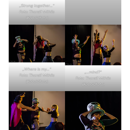
„Strung together…“
Foto: Thoralf Möhlis
(Koboldfoto)
„Where is my…“
„…mind?“
Foto: Thoralf Möhlis
Foto: Thoralf Möhlis
(Koboldfoto)
(Koboldfoto)