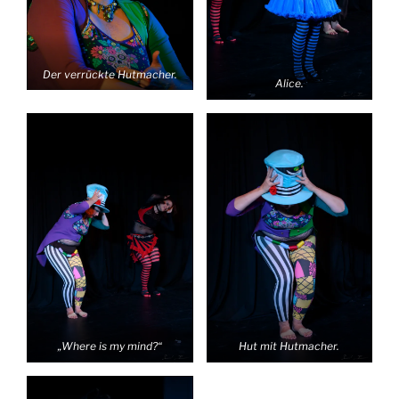
Der verrückte Hutmacher.
Alice.
„Where is my mind?“
Hut mit Hutmacher.