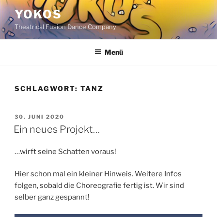
Zum
YOKOS
Inhalt
Theatrical Fusion Dance Company
springen
Menü
SCHLAGWORT:
TANZ
VERÖFFENTLICHT
30. JUNI 2020
AM
Ein neues Projekt…
…wirft seine Schatten voraus!
Hier schon mal ein kleiner Hinweis. Weitere Infos
folgen, sobald die Choreografie fertig ist. Wir sind
selber ganz gespannt!