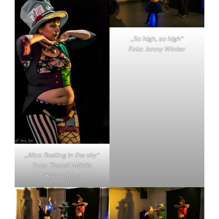
„So high, so high“
Foto: Jonny Winter
„Alice floating in the sky“
Foto: Thoralf Möhlis
(Koboldfoto)