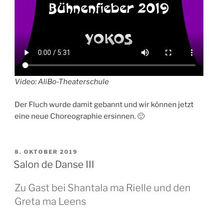
Video: AliBo-Theaterschule
Der Fluch wurde damit gebannt und wir können jetzt
eine neue Choreographie ersinnen. 🙂
VERÖFFENTLICHT
8. OKTOBER 2019
AM
Salon de Danse III
Zu Gast bei Shantala ma Rielle und den
Greta ma Leens