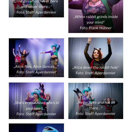
„The girl who’s never here
and never there…“
Foto: Steff Aperdannier
„White rabbit grinds inside
your mind“
Foto: Frank Hübner
„Alice flies, Alice dances…“
„Alice down the rabbit hole“
Foto: Steff Aperdannier
Foto: Steff Aperdannier
„Never here and not all
„She’s in your head, she’s in
there…“
your head…“
Foto: Steff Aperdannier
Foto: Steff Aperdannier