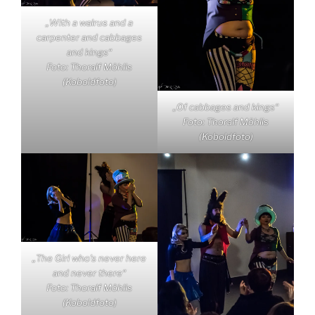
„With a walrus and a
carpenter and cabbages
and kings“
Foto: Thoralf Möhlis
(Koboldfoto)
„Of cabbages and kings“
Foto: Thoralf Möhlis
(Koboldfoto)
„The Girl who’s never here
and never there“
Foto: Thoralf Möhlis
(Koboldfoto)